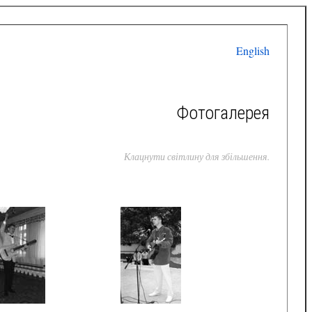
English
Фотогалерея
Клацнути світлину для збільшення.