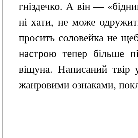
гніздечко. А він — «бідни
ні хати, не може одружит
просить соловейка не щеб
настрою тепер більше п
віщуна. Написаний твір у
жанровими ознаками, покл