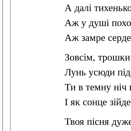
А далі тихеньк
Аж у душі похо
Аж замре серде
Зовсім, трошки
Лунь усюди під
Ти в темну ніч 
І як сонце зійде
Твоя пісня дуже