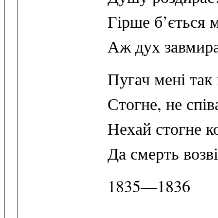
Гірше б’ється м
Аж дух завмира
Пугач мені так 
Стогне, не спів
Нехай стогне к
Да смерть возв
1835—1836