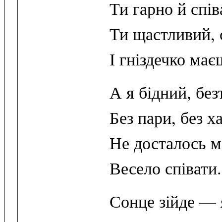
Ти гарно й спів
Ти щастливий, 
І гніздечко має
А я бідний, без
Без пари, без х
Не досталось ме
Весело співати.
Сонце зійде — 