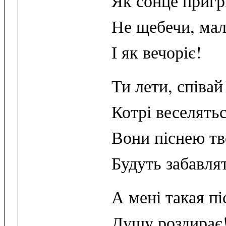
Як сонце пригр
Не щебечи, ма
І як вечоріє!
Ти лети, співа
Котрі веселятьс
Вони піснею т
Будуть забавля
А мені такая пі
Душу роздирає