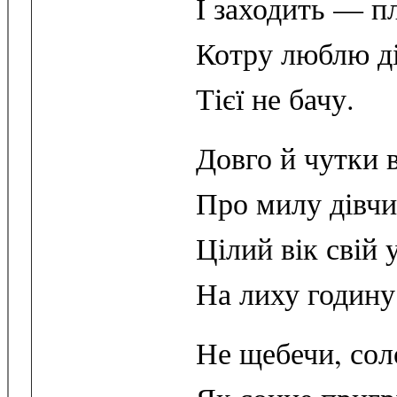
І заходить — п
Котру люблю д
Тієї не бачу.
Довго й чутки 
Про милу дівчи
Цілий вік свій 
На лиху годину
Не щебечи, сол