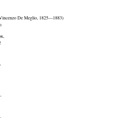
Vincenzo De Meglio, 1825—1883)
о
к,
!
,
—
.