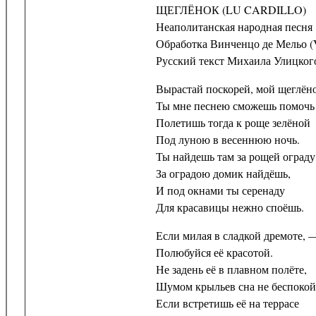
ЩЕГЛЁНОК (LU CARDILLO)
Неаполитанская народная песня
Обработка Винченцо де Мельо (
Русский текст Михаила Улицког
Вырастай поскорей, мой щеглёно
Ты мне песнею сможешь помочь
Полетишь тогда к роще зелёной
Под луною в весеннюю ночь.
Ты найдешь там за рощей ограду
За оградою домик найдёшь,
И под окнами ты серенаду
Для красавицы нежно споёшь.
Если милая в сладкой дремоте, 
Полюбуйся её красотой.
Не задень её в плавном полёте,
Шумом крыльев сна не беспокой
Если встретишь её на террасе